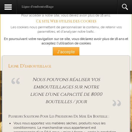
L'abus d'alcool est dangereux pour la santé, à consommer avec
Ligne d'embouteillage
modération.
Pour accéder à notre site, vous devez avoir plus de 18 ans.
Ce site Web utilise des cookies
Les cookies nous permettent de personnaliser le contenu, de retenir vos
paramètres, et d'analyser notre trafic.
En poursuivant votre navigation sur ce site, vous déclarez avoir plus de 18 ans et
acceptez l'utilisation de cookies
J'accepte
Plus d'information
Ligne D'embouteillage
Loading...
Nous pouvons réaliser vos
embouteillages sur notre
ligne d'une capacité de 8000
bouteilles / jour
Plusieurs Solutions Pour Les Prestations De Mise En Bouteille :
Vous nous apportez vos matières sèches, produits nous les
conditionnons. La marchandise vous appartenant est