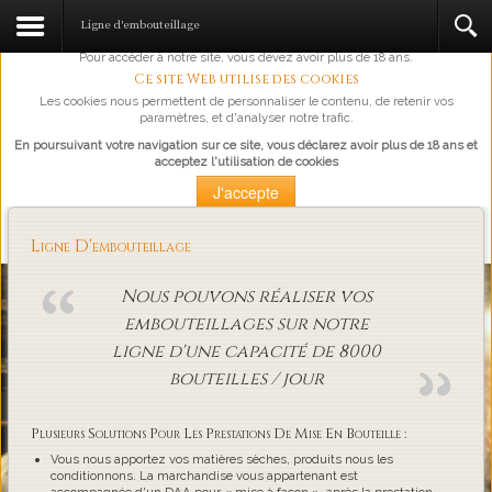
L'abus d'alcool est dangereux pour la santé, à consommer avec
Ligne d'embouteillage
modération.
Pour accéder à notre site, vous devez avoir plus de 18 ans.
Ce site Web utilise des cookies
Les cookies nous permettent de personnaliser le contenu, de retenir vos
paramètres, et d'analyser notre trafic.
En poursuivant votre navigation sur ce site, vous déclarez avoir plus de 18 ans et
acceptez l'utilisation de cookies
J'accepte
Plus d'information
Ligne D'embouteillage
Loading...
Nous pouvons réaliser vos
embouteillages sur notre
ligne d'une capacité de 8000
bouteilles / jour
Plusieurs Solutions Pour Les Prestations De Mise En Bouteille :
Vous nous apportez vos matières sèches, produits nous les
conditionnons. La marchandise vous appartenant est