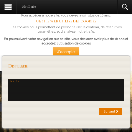
L'abus d'alcool est dangereux pour la santé, à consommer avec
Distillerie
modération.
Pour accéder à notre site, vous devez avoir plus de 18 ans.
Ce site Web utilise des cookies
Les cookies nous permettent de personnaliser le contenu, de retenir vos
paramètres, et d'analyser notre trafic.
En poursuivant votre navigation sur ce site, vous déclarez avoir plus de 18 ans et
acceptez l'utilisation de cookies
J'accepte
Plus d'information
Distillerie
Loading...
Error
Suivant