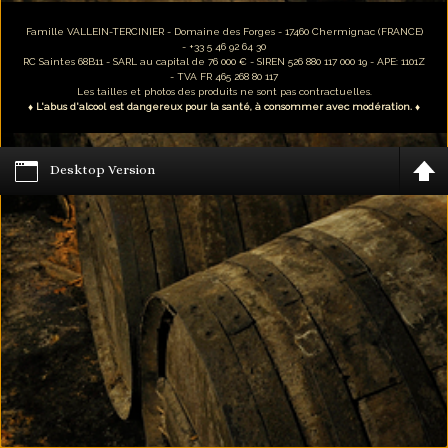
Famille VALLEIN-TERCINIER - Domaine des Forges - 17460 Chermignac (FRANCE)
- +33 5 46 92 64 30
RC Saintes 68B11 - SARL au capital de 76 000 € - SIREN 526 880 117 000 19 - APE: 1101Z
- TVA FR 465 268 80 117
Les tailles et photos des produits ne sont pas contractuelles.
♦ L'abus d'alcool est dangereux pour la santé, à consommer avec modération. ♦
Desktop Version