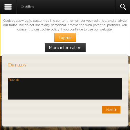
This Website Uses Cookies
Distillery
Cookies allow us to customize the content, remember your settings, and analyze
our traffic. We do not share any personnal information with potential partners. You
consent to our cookie policy if you continue to use our website.
I agree
More information
Loading...
Distillery
Error
Next