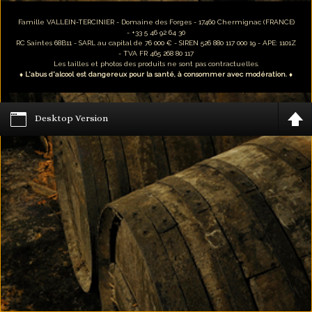
Famille VALLEIN-TERCINIER - Domaine des Forges - 17460 Chermignac (FRANCE)
- +33 5 46 92 64 30
RC Saintes 68B11 - SARL au capital de 76 000 € - SIREN 526 880 117 000 19 - APE: 1101Z
- TVA FR 465 268 80 117
Les tailles et photos des produits ne sont pas contractuelles.
♦ L'abus d'alcool est dangereux pour la santé, à consommer avec modération. ♦
Desktop Version