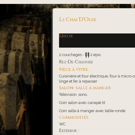
Le Chai D'Olek
Error
2 couchages -
2 épis
Rez-De-Chaussée
Pièce à vivre :
Cuisinière et four électrique, four à micro-o
linge et fer à repasser
Salon- salle à manger
Télévision, sono.
Coin salon avec canapé lit
Coin salle à manger avec table ronde
Commodités
WC
Extérieur :