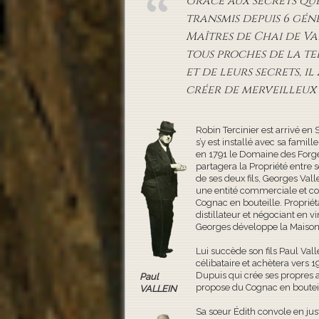
Grâce aux secrets que
transmis depuis 6 gén
Maîtres de Chai de Va
tous proches de la te
et de leurs secrets, il
créer de merveilleux
Robin Tercinier est arrivé en
s’y est installé avec sa famill
en 1791 le Domaine des Forge
partagera la Propriété entre 
de ses deux fils, Georges Vall
une entité commerciale et 
Cognac en bouteille. Proprié
distillateur et négociant en vi
Georges développe la Maison
Lui succède son fils Paul Vall
célibataire et achètera vers 1
Dupuis qui crée ses propres
Paul
propose du Cognac en bouteil
VALLEIN
Sa sœur Édith convole en jus