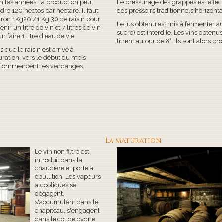
n les années, la production peut
Le pressurage des grappes est effe
ndre 120 hectos par hectare. Il faut
des pressoirs traditionnels horizont
iron 1Kg20 /1 Kg 30 de raisin pour
Le jus obtenu est mis à fermenter au
enir un litre de vin et 7 litres de vin
sucre) est interdite. Les vins obten
r faire 1 litre d'eau de vie.
titrent autour de 8°. Ils sont alors pro
s que le raisin est arrivé à
ration, vers le début du mois
 commencent les vendanges.
La maturation
Le vin non filtré est
introduit dans la
chaudière et porté à
ébullition. Les vapeurs
alcooliques se
dégagent,
s'accumulent dans le
chapiteau, s'engagent
dans le col de cygne