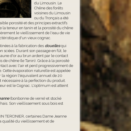
du Limousin. Le
Chêne des forêts
voisines du Limousin
ou du Tronçais a été
aible porosité et des principes extractifs
e la teneur en tanin et la porosité du chêne
ièrement le vieillissement de l'eau de vie
ctéristique d'un vieux cognac.
tinées à la fabrication des
douelles
qui
n sciées. Durant son passage en fût, le
aune d'or au brun ardent par le contact
s de chêne (le Tanin). Grâce à la porosité
ntact avec l'air et perd progressivement de
. Cette évaporation naturelle est appelée
r la région l'équivalent annuel de 20
st nécessaire à la perfection du produit.
leur est le Cognac. L'optimum est atteint
eanne
(bonbonne de verre) et stocké
chais. Son vieillissement sous bois est
LEIN TERCINIER, certaines Dame Jeanne
a qualité du vieillissement et de