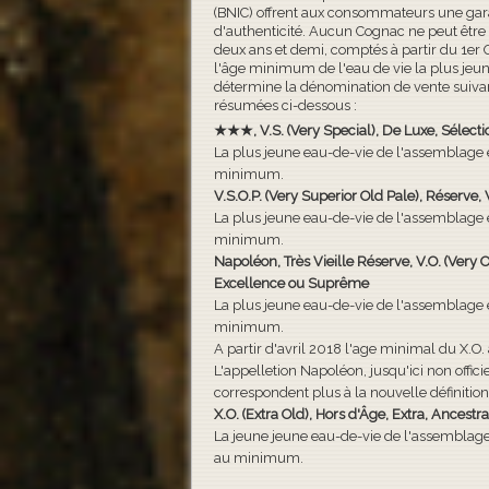
(BNIC) offrent aux consommateurs une garant
d'authenticité. Aucun Cognac ne peut être
deux ans et demi, comptés à partir du 1er
l'âge minimum de l'eau de vie la plus je
détermine la dénomination de vente suivan
résumées ci-dessous :
★★★, V.S. (Very Special), De Luxe, Sélecti
La plus jeune eau-de-vie de l'assemblage 
minimum.
V.S.O.P. (Very Superior Old Pale), Réserve,
La plus jeune eau-de-vie de l'assemblage 
minimum.
Napoléon, Très Vieille Réserve, V.O. (Very Ol
Excellence ou Suprême
La plus jeune eau-de-vie de l'assemblage 
minimum.
A partir d'avril 2018 l'age minimal du X.O.
L'appelletion Napoléon, jusqu'ici non officie
correspondent plus à la nouvelle définition
X.O. (Extra Old), Hors d'Âge, Extra, Ancestr
La jeune jeune eau-de-vie de l'assemblage
au minimum.