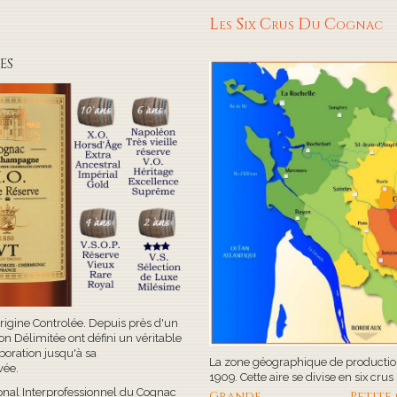
Les Six Crus Du Cognac
ES
rigine Controlée. Depuis près d'un
ion Délimitée ont défini un véritable
boration jusqu'à sa
La zone géographique de production
rvée.
1909. Cette aire se divise en six crus 
onal Interprofessionnel du Cognac
Grande
Petite