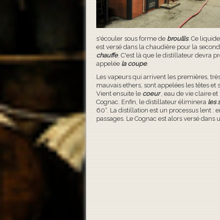
s'écouler sous forme de
broullis
. Ce liquid
est versé dans la chaudière pour la seconde 
chauffe
. C'est là que le distillateur devra 
appelée
la coupe
.
Les vapeurs qui arrivent les premières, trè
mauvais ethers, sont appelées les têtes et 
Vient ensuite le
coeur
, eau de vie claire e
Cognac. Enfin, le distillateur éliminera
les
60°. La distillation est un processus lent :
passages. Le Cognac est alors versé dans u