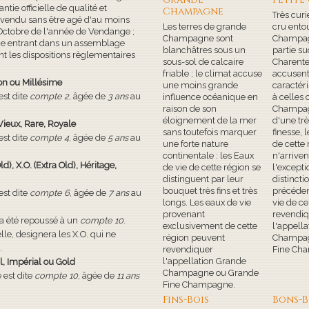
ie officielle de qualité et
Champagne
Très cur
 vendu sans être agé d'au moins
Les terres de grande
cru ento
 Octobre de l'année de Vendange ;
Champagne sont
Champag
une entrant dans un assemblage
blanchâtres sous un
partie su
t les dispositions règlementaires
sous-sol de calcaire
Charente;
friable ; le climat accuse
accusent
on ou Millésime
une moins grande
caractéri
est dite
compte 2
, âgée de
3 ans
au
influence océanique en
à celles 
raison de son
Champag
éloignement de la mer
d'une tr
 Vieux, Rare, Royale
sans toutefois marquer
finesse, 
est dite
compte 4
, âgée de
5 ans
au
une forte nature
de cette 
continentale : les Eaux
n'arriven
d), X.O. (Extra Old), Héritage,
de vie de cette région se
l'excepti
distinguent par leur
distincti
bouquet très fins et très
précéden
est dite
compte 6
, âgée de
7 ans
au
longs. Les eaux de vie
vie de c
provenant
revendiq
 a été repoussé à un
compte 10
.
exclusivement de cette
l'appella
lle, designera les X.O. qui ne
région peuvent
Champag
.
revendiquer
Fine Ch
l'appellation Grande
al, Impérial ou Gold
Champagne ou Grande
 est dite
compte 10
, âgée de
11 ans
Fine Champagne.
Fins-Bois
Bons-B