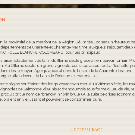
ion
in, la proximité de la mer font de la Région Délimitée Cognac un "heureux h
s départements de Charente et Charente-Maritime, auxquels s'ajoutent deux 
ANC, FOLLE BLANCHE, COLOMBARD, pour les principaux.
vraisemblablement de la fin du IIIème siècle grâce à l'empereur romain Probu
 vin. Au XIIIème siècle, un grand vignoble, constitué autour de La Rochelle, p
t donc dès le moyen Age qu'apparut dans le bassin de la Charente des cond
 vigne allait devenir la base de l'économie charentaise.
e cette région souffraient des longs voyages en mer. Au XVIIème siècle, les 
 vignobles de Saintonge, d'Aunis et d'Angoumois sous forme d'Eau de vie, r
 produit prit le nom de "brandwijn " (vin brulé ).A la suite de crises économi
élioraient en vieillissant et pouvaient se consommer pure.
Le pressurage