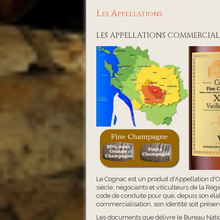
Les Appellations
LES APPELLATIONS COMMERCIAL
Le Cognac est un produit d'Appellation d'O
siècle, négociants et viticulteurs de la Rég
code de conduite pour que, depuis son éla
commercialisation, son identité soit prése
Les documents que délivre le Bureau Nati