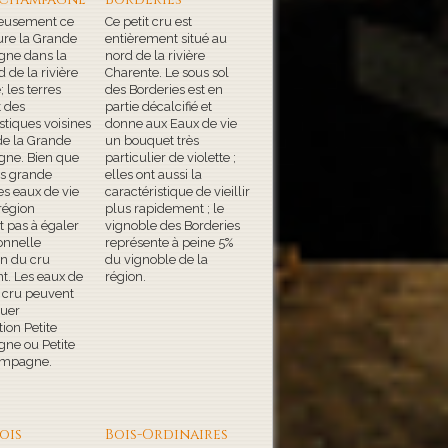
ieusement ce
Ce petit cru est
ure la Grande
entièrement situé au
ne dans la
nord de la rivière
d de la rivière
Charente. Le sous sol
 les terres
des Borderies est en
 des
partie décalcifié et
stiques voisines
donne aux Eaux de vie
de la Grande
un bouquet très
ne. Bien que
particulier de violette ;
ès grande
elles ont aussi la
les eaux de vie
caractéristique de vieillir
région
plus rapidement ; le
t pas à égaler
vignoble des Borderies
onnelle
représente à peine 5%
on du cru
du vignoble de la
t. Les eaux de
région.
e cru peuvent
uer
tion Petite
ne ou Petite
ampagne.
ois
Bois-Ordinaires