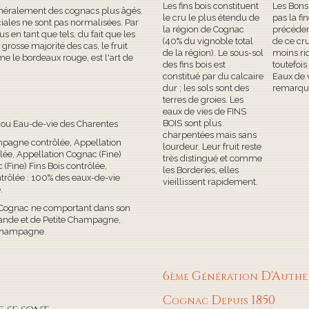
Les fins bois constituent
Les Bons
néralement des cognacs plus âgés.
le cru le plus étendu de
pas la fi
ales ne sont pas normalisées. Par
la région de Cognac
précédent
s en tant que tels, du fait que les
(40% du vignoble total
de ce cru
rosse majorité des cas, le fruit
de la région). Le sous-sol
moins ric
e le bordeaux rouge, est l'art de
des fins bois est
toutefois
constitué par du calcaire
Eaux de v
dur ; les sols sont des
remarqu
terres de groies. Les
eaux de vies de FINS
BOIS sont plus
 ou Eau-de-vie des Charentes
charpentées mais sans
pagne contrôlée, Appellation
lourdeur. Leur fruit reste
ée, Appellation Cognac (Fine)
très distingué et comme
(Fine) Fins Bois contrôlée,
les Borderies, elles
trôlée : 100% des eaux-de-vie
vieillissent rapidement.
.
 Cognac ne comportant dans son
ande et de Petite Champagne,
Champagne.
6ème Génération D'Authe
Cognac Depuis 1850