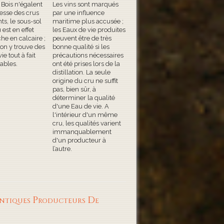
 Bois n'égalent
Les vins sont marqués
nesse des crus
par une influence
s, le sous-sol
maritime plus accusée ;
 est en effet
les Eaux de vie produites
he en calcaire ;
peuvent être de très
 on y trouve des
bonne qualité si les
ie tout à fait
précautions nécessaires
ables.
ont été prises lors de la
distillation. La seule
origine du cru ne suffit
pas, bien sûr, à
déterminer la qualité
d'une Eau de vie. A
l'intérieur d'un même
cru, les qualités varient
immanquablement
d'un producteur à
l’autre.
ntiques Producteurs De