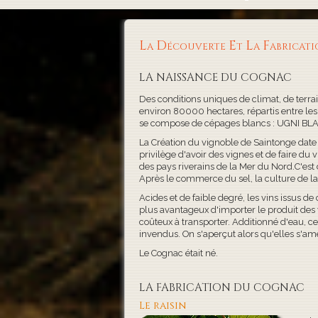
La Découverte Et La Fabricat
LA NAISSANCE DU COGNAC
Des conditions uniques de climat, de terra
environ 80000 hectares, répartis entre le
se compose de cépages blancs : UGNI BL
La Création du vignoble de Saintonge date 
privilège d'avoir des vignes et de faire du
des pays riverains de la Mer du Nord.C'es
Après le commerce du sel, la culture de la
Acides et de faible degré, les vins issus d
plus avantageux d'importer le produit des
coûteux à transporter. Additionné d'eau, ce
invendus. On s'aperçut alors qu'elles s'am
Le Cognac était né.
LA FABRICATION DU COGNAC
Le raisin