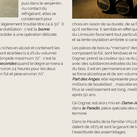
puis dans le serpentin.
Au contact du
réfrigérant, elles se
condensent pour
e légèrement trouble titre 24 à 30°. Il
choisi en raison de sa dureté, de sa f
distillation : c'est la
bonne
qu'il renferme. Il semble en effet qu
procéder à une opération délicate
du Limousin favorisent tout particul
et sa lente oxydation ambrée si cara
s riches en alcool et contenant les
Les pièces de bois ou "merrains" des
sont écartées (1 à 2% du volume).
composent le fût, sont fendues et no
t limpide maximum 72° : c'est le
Cognac prend sa couleur qui va du j
 secondes
quand le degré arrivera à
avec des substances extraites du boi
 environ 24 heures pour les deux
du bois, il est en permanence en co
n fût et pèse environ 70°.
sa force alcoolique et de son volume
Part des Anges
. elle représente pou
millions de bouteilles!... mais elle e
Plus le vieillissement est long, meil
après 50 ans.
Ce Cognac est alors mis en
Dame-J
dans
le Paradis
, pièce spéciale des 
terminé.
Dans le Paradis de la Famille VAL
datent de 1875 et sont le garant de l
l'exactitude des assemblages.