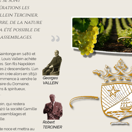
 se sont
érations les
llein Tercinier,
rre, de la nature
 a été possible de
 assemblages.
 Saintonge en 1480 et
e. Louis Vallein achète
s. Son fils Napoléon
ses 2 descendants. L’un
ein crée alors en 1850
Georges
commence à vendre le
VALLEIN
taire du Domaine,
ns & spiritueux,
.
ein, qui restera
920 la société Camille
 assemblages et
le.
Robert
TERCINIER
te noce et mettra au