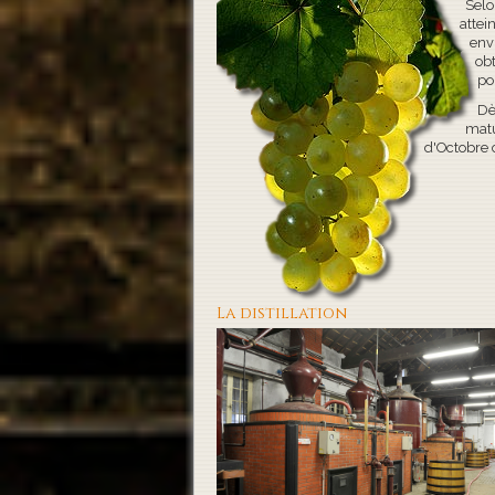
Selo
attei
env
obt
pou
Dè
matu
d'Octobre
La distillation