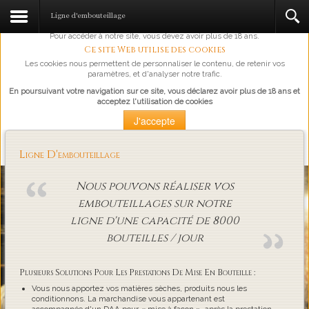
L'abus d'alcool est dangereux pour la santé, à consommer avec
Ligne d'embouteillage
modération.
Pour accéder à notre site, vous devez avoir plus de 18 ans.
Ce site Web utilise des cookies
Les cookies nous permettent de personnaliser le contenu, de retenir vos
paramètres, et d'analyser notre trafic.
En poursuivant votre navigation sur ce site, vous déclarez avoir plus de 18 ans et
acceptez l'utilisation de cookies
J'accepte
Plus d'information
Ligne D'embouteillage
Loading...
Nous pouvons réaliser vos
embouteillages sur notre
ligne d'une capacité de 8000
bouteilles / jour
Plusieurs Solutions Pour Les Prestations De Mise En Bouteille :
Vous nous apportez vos matières sèches, produits nous les
conditionnons. La marchandise vous appartenant est