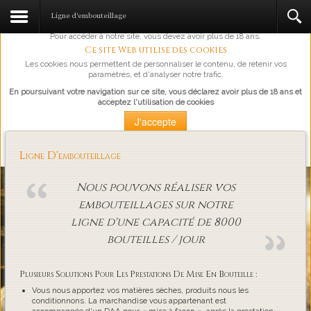
L'abus d'alcool est dangereux pour la santé, à consommer avec
Ligne d'embouteillage
modération.
Pour accéder à notre site, vous devez avoir plus de 18 ans.
Ce site Web utilise des cookies
Les cookies nous permettent de personnaliser le contenu, de retenir vos
paramètres, et d'analyser notre trafic.
En poursuivant votre navigation sur ce site, vous déclarez avoir plus de 18 ans et
acceptez l'utilisation de cookies
J'accepte
Plus d'information
Ligne D'embouteillage
Loading...
Nous pouvons réaliser vos
embouteillages sur notre
ligne d'une capacité de 8000
bouteilles / jour
Plusieurs Solutions Pour Les Prestations De Mise En Bouteille :
Vous nous apportez vos matières sèches, produits nous les
conditionnons. La marchandise vous appartenant est