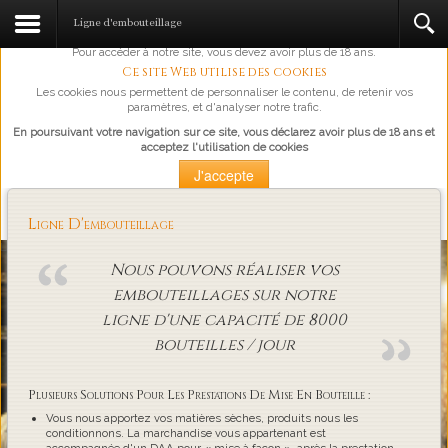
L'abus d'alcool est dangereux pour la santé, à consommer avec
Ligne d'embouteillage
modération.
Pour accéder à notre site, vous devez avoir plus de 18 ans.
Ce site Web utilise des cookies
Les cookies nous permettent de personnaliser le contenu, de retenir vos
paramètres, et d'analyser notre trafic.
En poursuivant votre navigation sur ce site, vous déclarez avoir plus de 18 ans et
acceptez l'utilisation de cookies
J'accepte
Plus d'information
Ligne D'embouteillage
Loading...
Nous pouvons réaliser vos
embouteillages sur notre
ligne d'une capacité de 8000
bouteilles / jour
Plusieurs Solutions Pour Les Prestations De Mise En Bouteille :
Vous nous apportez vos matières sèches, produits nous les
conditionnons. La marchandise vous appartenant est