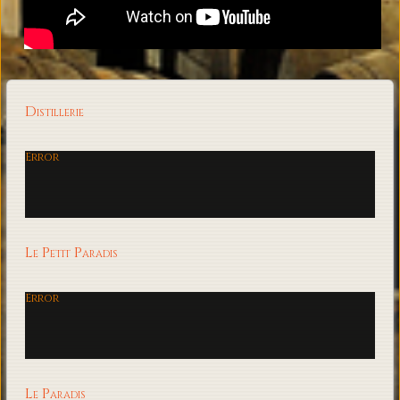
Distillerie
Error
Le Petit Paradis
Error
Le Paradis