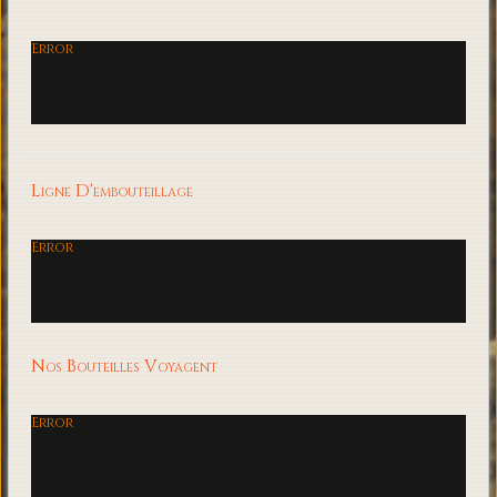
Error
Ligne D'embouteillage
Error
Nos Bouteilles Voyagent
Error