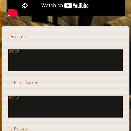
Distillerie
Error
Le Petit Paradis
Error
Le Paradis