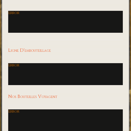
Error
Ligne D'embouteillage
Error
Nos Bouteilles Voyagent
Error