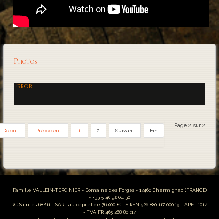
Photos
Error
Page 2 sur 2
Début
Précédent
1
2
Suivant
Fin
Famille VALLEIN-TERCINIER - Domaine des Forges - 17460 Chermignac (FRANCE)
- +33 5 46 92 64 30
RC Saintes 68B11 - SARL au capital de 76 000 € - SIREN 526 880 117 000 19 - APE: 1101Z
- TVA FR 465 268 80 117