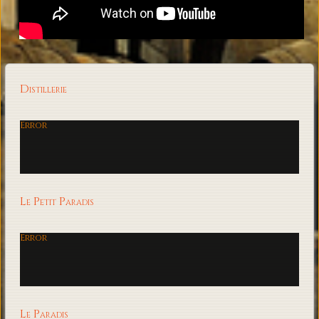
Distillerie
Error
Le Petit Paradis
Error
Le Paradis