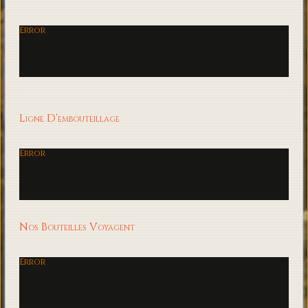
Error
Ligne D'embouteillage
Error
Nos Bouteilles Voyagent
Error