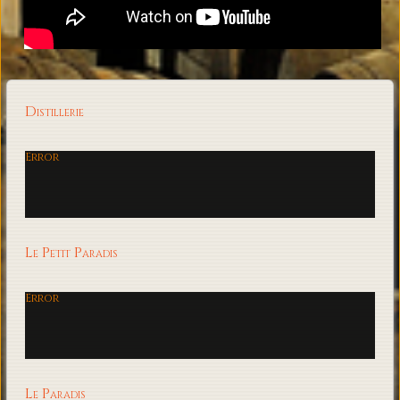
Distillerie
Error
Le Petit Paradis
Error
Le Paradis