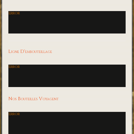
Error
Ligne D'embouteillage
Error
Nos Bouteilles Voyagent
Error