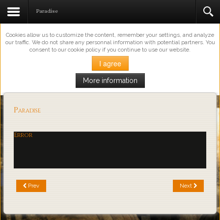
This Website Uses Cookies
Paradise
Cookies allow us to customize the content, remember your settings, and analyze
our traffic. We do not share any personnal information with potential partners. You
consent to our cookie policy if you continue to use our website.
I agree
More information
Loading...
Paradise
Error
Prev
Next