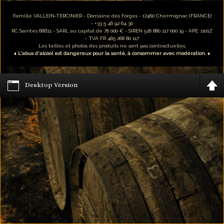
Famille VALLEIN-TERCINIER - Domaine des Forges - 17460 Chermignac (FRANCE)
- +33 5 46 92 64 30
RC Saintes 68B11 - SARL au capital de 76 000 € - SIREN 526 880 117 000 19 - APE: 1101Z
- TVA FR 465 268 80 117
Les tailles et photos des produits ne sont pas contractuelles.
♦ L'abus d'alcool est dangereux pour la santé, à consommer avec modération. ♦
Desktop Version