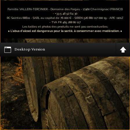
Famille VALLEIN-TERCINIER - Domaine des Forges - 17460 Chermignac (FRANCE)
- +33 5 46 92 64 30
RC Saintes 68B11 - SARL au capital de 76 000 € - SIREN 526 880 117 000 19 - APE: 1101Z
- TVA FR 465 268 80 117
Les tailles et photos des produits ne sont pas contractuelles.
♦ L'abus d'alcool est dangereux pour la santé, à consommer avec modération. ♦
Desktop Version