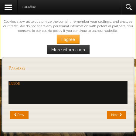
This Website Uses Cookies
Paradise
Cookies allow us to customize the content, remember your settings, and analyze
our traffic. We do not share any personnal information with potential partners. You
consent to our cookie policy if you continue to use our website.
I agree
More information
Loading...
Paradise
Error
Prev
Next