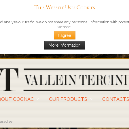
This Website Uses Cookies
 analyze our traffic. We do not share any personnal information with potentia
website.
I agree
More information
BOUT COGNAC
OUR PRODUCTS
CONTACT
aradise