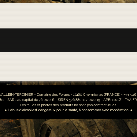
 VALLEIN-TERCINIER - Domaine des Forges - 17460 Chermignac (FRANCE) - +33 5 46 
11 - SARL au capital de 76 000 € - SIREN 526 880 117 000 19 - APE: 1101Z - TVA FR
Les tailles et photos des produits ne sont pas contractuelles.
♦ L'abus d'alcool est dangereux pour la santé, à consommer avec modération. ♦