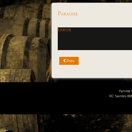
Paradise
Error
Prev
Famille
RC Saintes 68B