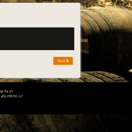
Next
92 64 30
 465 268 80 117