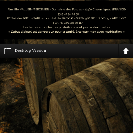
Famille VALLEIN-TERCINIER - Domaine des Forges - 17460 Chermignac (FRANCE)
- +33 5 46 92 64 30
RC Saintes 68B11 - SARL au capital de 76 000 € - SIREN 526 880 117 000 19 - APE: 1101Z
- TVA FR 465 268 80 117
Les tailles et photos des produits ne sont pas contractuelles.
♦ L'abus d'alcool est dangereux pour la santé, à consommer avec modération. ♦
Desktop Version