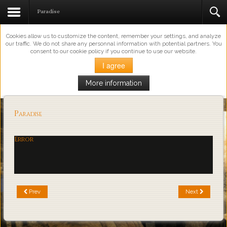
This Website Uses Cookies
Paradise
Cookies allow us to customize the content, remember your settings, and analyze
our traffic. We do not share any personnal information with potential partners. You
consent to our cookie policy if you continue to use our website.
I agree
More information
Loading...
Paradise
Error
Prev
Next