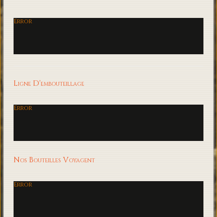
Error
Ligne D'embouteillage
Error
Nos Bouteilles Voyagent
Error