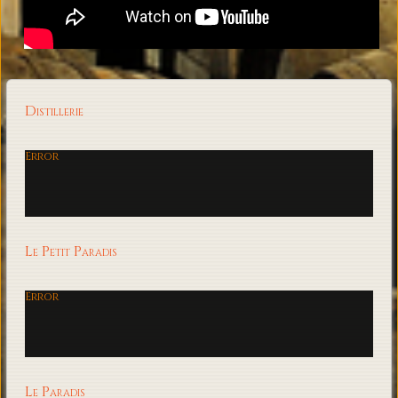
Distillerie
Error
Le Petit Paradis
Error
Le Paradis