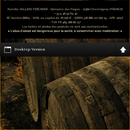
Famille VALLEIN-TERCINIER - Domaine des Forges - 17460 Chermignac (FRANCE)
- +33 5 46 92 64 30
RC Saintes 68B11 - SARL au capital de 76 000 € - SIREN 526 880 117 000 19 - APE: 1101Z
- TVA FR 465 268 80 117
Les tailles et photos des produits ne sont pas contractuelles.
♦ L'abus d'alcool est dangereux pour la santé, à consommer avec modération. ♦
Desktop Version