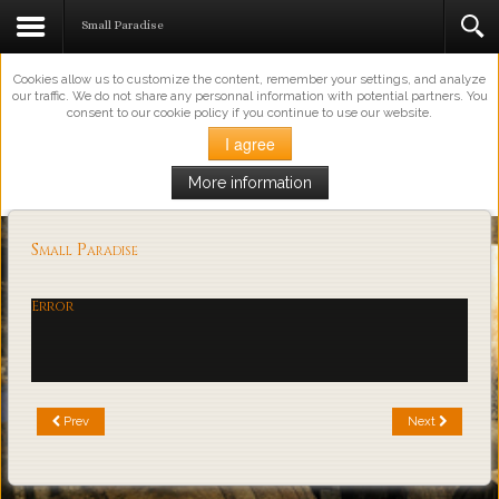
This Website Uses Cookies
Small Paradise
Cookies allow us to customize the content, remember your settings, and analyze
our traffic. We do not share any personnal information with potential partners. You
consent to our cookie policy if you continue to use our website.
I agree
More information
Loading...
Small Paradise
Error
Prev
Next