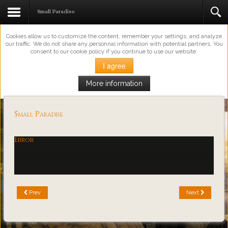
This Website Uses Cookies
Small Paradise
Cookies allow us to customize the content, remember your settings, and analyze
our traffic. We do not share any personnal information with potential partners. You
consent to our cookie policy if you continue to use our website.
I agree
More information
Loading...
Small Paradise
Error
Prev
Next