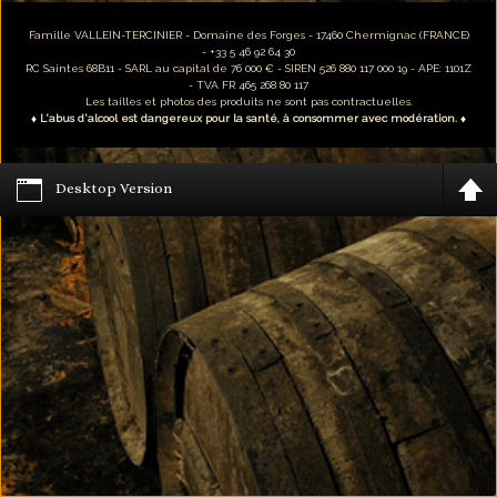
Famille VALLEIN-TERCINIER - Domaine des Forges - 17460 Chermignac (FRANCE)
- +33 5 46 92 64 30
RC Saintes 68B11 - SARL au capital de 76 000 € - SIREN 526 880 117 000 19 - APE: 1101Z
- TVA FR 465 268 80 117
Les tailles et photos des produits ne sont pas contractuelles.
♦ L'abus d'alcool est dangereux pour la santé, à consommer avec modération. ♦
Desktop Version