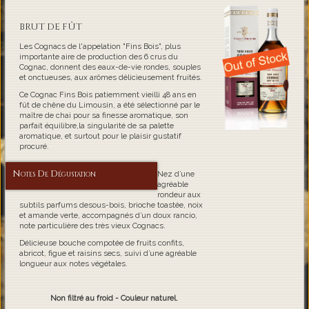
BRUT DE FÛT
Les Cognacs de l'appelation "Fins Bois", plus
importante aire de production des 6 crus du
Cognac, donnent des eaux-de-vie rondes, souples
et onctueuses, aux arômes délicieusement fruités.
Ce Cognac Fins Bois patiemment vieilli 48 ans en
fût de chêne du Limousin, a été sélectionné par le
maître de chai pour sa finesse aromatique, son
parfait équilibre,la singularité de sa palette
aromatique, et surtout pour le plaisir gustatif
procuré.
Notes De Dégustation
Nez d’une
agréable
rondeur aux
subtils parfums desous-bois, brioche toastée, noix
et amande verte, accompagnés d’un doux rancio,
note particulière des très vieux Cognacs.
Délicieuse bouche compotée de fruits confits,
abricot, figue et raisins secs, suivi d’une agréable
longueur aux notes végétales.
Non filtré au froid - Couleur naturel.