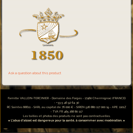
Ask a question about this product
Famille VALLEIN-TERCINIER - Domaine des Forges - 17460 Chermignac (FRANCE)
- +33 5 46 92 64 30
RC Saintes 68B11 - SARL au capital de 76 000 € - SIREN 526 880 117 000 19 - APE: 1101Z
- TVA FR 465 268 80 117
Les tailles et photos des produits ne sont pas contractuelles.
♦ L'abus d'alcool est dangereux pour la santé, à consommer avec modération. ♦