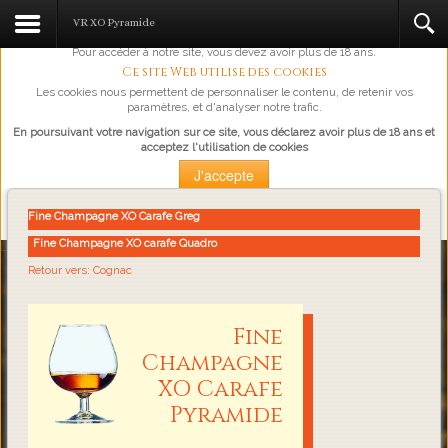
L'abus d'alcool est dangereux pour la santé, à consommer avec
VR XO Pyramide
modération.
Pour accéder à notre site, vous devez avoir plus de 18 ans.
Ce site Web utilise des cookies
Les cookies nous permettent de personnaliser le contenu, de retenir vos
paramètres, et d'analyser notre trafic.
En poursuivant votre navigation sur ce site, vous déclarez avoir plus de 18 ans et
acceptez l'utilisation de cookies
J'accepte
Plus d'information
Fine Champagne XO Carafe Greg
Fine Champagne XO carafe Quadro
Loading...
Retour vers: Cognac
Fine
Champagne
XO Carafe
Pyramide