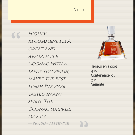
Cognac
Highly
recommended. A
great and
affordable
Cognac with a
Teneur en alcool
fantastic finish,
40%
Contenance (cl)
maybe the best
50cl
Variante
finish I've ever
tasted in any
spirit. The
Cognac surprise
of 2013.
86/100 - Tastewise