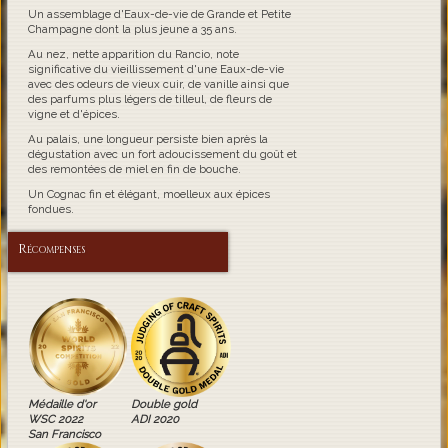
Un assemblage d'Eaux-de-vie de Grande et Petite
Champagne dont la plus jeune a 35 ans.
Au nez, nette apparition du Rancio, note
significative du vieillissement d'une Eaux-de-vie
avec des odeurs de vieux cuir, de vanille ainsi que
des parfums plus légers de tilleul, de fleurs de
vigne et d'épices.
Au palais, une longueur persiste bien après la
dégustation avec un fort adoucissement du goût et
des remontées de miel en fin de bouche.
Un Cognac fin et élégant, moelleux aux épices
fondues.
Récompenses
Médaille d'or
Double gold
WSC 2022
ADI 2020
San Francisco