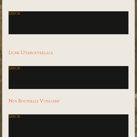
Error
Ligne D'embouteillage
Error
Nos Bouteilles Voyagent
Error