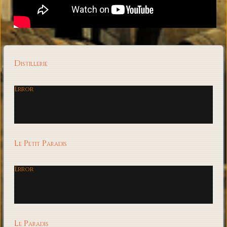
Distillerie
Error
Le Petit Paradis
Error
Le Paradis