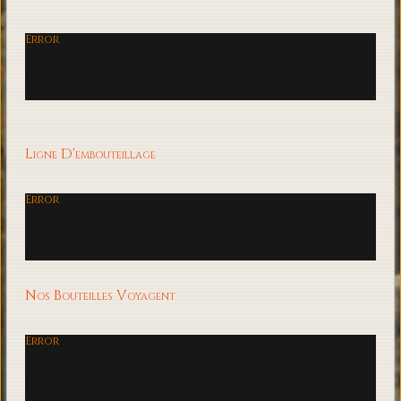
Error
Ligne D'embouteillage
Error
Nos Bouteilles Voyagent
Error