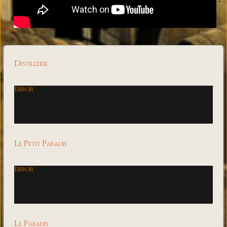
Distillerie
Error
Le Petit Paradis
Error
Le Paradis