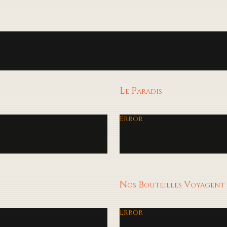
Le Paradis
Error
Nos Bouteilles Voyagent
Error