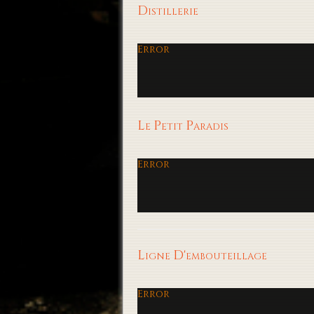
Distillerie
Error
Le Petit Paradis
Error
Ligne D'embouteillage
Error