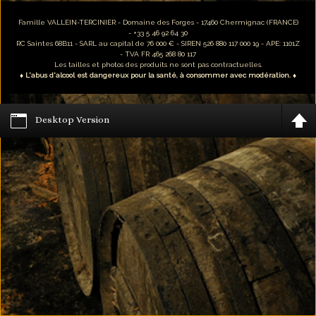
Famille VALLEIN-TERCINIER - Domaine des Forges - 17460 Chermignac (FRANCE)
- +33 5 46 92 64 30
RC Saintes 68B11 - SARL au capital de 76 000 € - SIREN 526 880 117 000 19 - APE: 1101Z
- TVA FR 465 268 80 117
Les tailles et photos des produits ne sont pas contractuelles.
♦ L'abus d'alcool est dangereux pour la santé, à consommer avec modération. ♦
Desktop Version