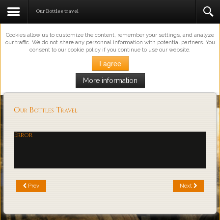
This Website Uses Cookies
Our Bottles travel
Cookies allow us to customize the content, remember your settings, and analyze
our traffic. We do not share any personnal information with potential partners. You
consent to our cookie policy if you continue to use our website.
I agree
More information
Loading...
Our Bottles Travel
Error
Prev
Next