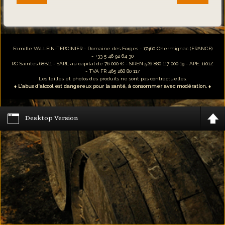
Famille VALLEIN-TERCINIER - Domaine des Forges - 17460 Chermignac (FRANCE)
- +33 5 46 92 64 30
RC Saintes 68B11 - SARL au capital de 76 000 € - SIREN 526 880 117 000 19 - APE: 1101Z
- TVA FR 465 268 80 117
Les tailles et photos des produits ne sont pas contractuelles.
♦ L'abus d'alcool est dangereux pour la santé, à consommer avec modération. ♦
Desktop Version