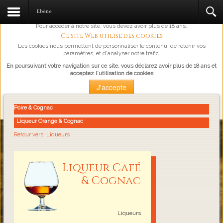
L'abus d'alcool est dangereux pour la santé, à consommer avec
Ebène
modération.
Pour accéder à notre site, vous devez avoir plus de 18 ans.
Ce site Web utilise des cookies
Les cookies nous permettent de personnaliser le contenu, de retenir vos
paramètres, et d'analyser notre trafic.
En poursuivant votre navigation sur ce site, vous déclarez avoir plus de 18 ans et
acceptez l'utilisation de cookies
J'accepte
Plus d'information
Poire & Cognac
Liqueur Orange & Cognac
Loading...
Retour vers: Liqueurs
Liqueur Café
& Cognac
Liqueurs