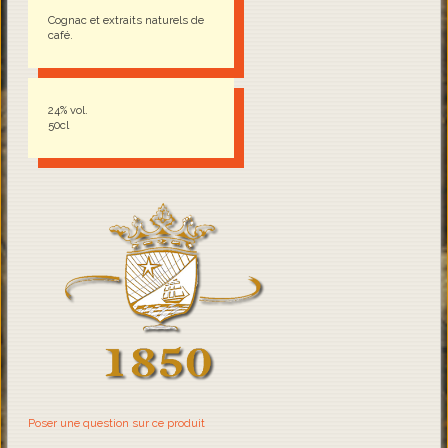
Cognac et extraits naturels de
café.
24% vol.
50cl
Poser une question sur ce produit