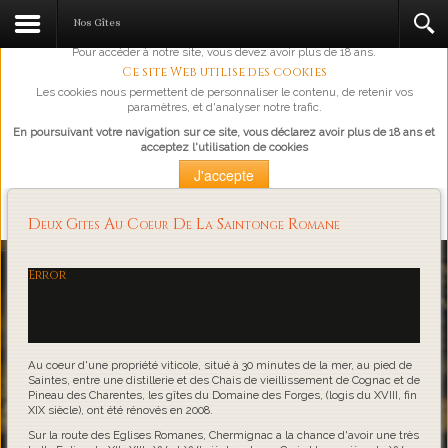
L'abus d'alcool est dangereux pour la santé, à consommer avec
Nos Gîtes
modération.
Pour accéder à notre site, vous devez avoir plus de 18 ans.
Ce site Web utilise des cookies
Les cookies nous permettent de personnaliser le contenu, de retenir vos
paramètres, et d'analyser notre trafic.
En poursuivant votre navigation sur ce site, vous déclarez avoir plus de 18 ans et
acceptez l'utilisation de cookies
J'accepte
Plus d'information
Deux Gites Au Coeur De La Saintonge Romane
Loading...
Error
Au coeur d'une propriété viticole, situé à 30 minutes de la mer, au pied de
Saintes, entre une distillerie et des Chais de vieillissement de Cognac et de
Pineau des Charentes, les gîtes du Domaine des Forges, (logis du XVIII, fin
XIX siècle), ont été rénovés en 2008.
Sur la route des Eglises Romanes, Chermignac a la chance d'avoir une très