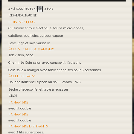
4 + 2 couchages -
3 épis
Rez-De-Chaussée
Cuisine : 13 m2
Cuisinière et four électrique, four à micro-ondes,
cafetière, bouilloire, cuiseur vapeur
Lave linge et lave vaisselle
Salon- salle à manger:
Télévision, sono.
Cheminée Coin salon avec canapé lit, fauteuils
Coin salle à manger avec table et chaises pour 8 personnes
Salle de bain:
Douche italienne (siphon au sol) - lavabo - WC
Sèche cheveux- fer et table à repasser
Etage
1 chambre
avec lit double
1 chambre
avec lit double
1 chambre d'enfants
avec 2 lits superposés.