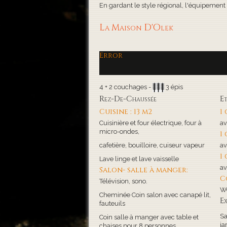
En gardant le style régional, l'équipement de
La Maison D'Olek
Error
4 + 2 couchages -
3 épis
Rez-De-Chaussée
E
Cuisine : 13 m2
1
Cuisinière et four électrique, four à
av
micro-ondes,
1
cafetière, bouilloire, cuiseur vapeur
av
1
Lave linge et lave vaisselle
av
Salon- salle à manger:
C
Télévision, sono.
WC
Cheminée Coin salon avec canapé lit,
Ex
fauteuils
Sa
Coin salle à manger avec table et
ja
chaises pour 8 personnes