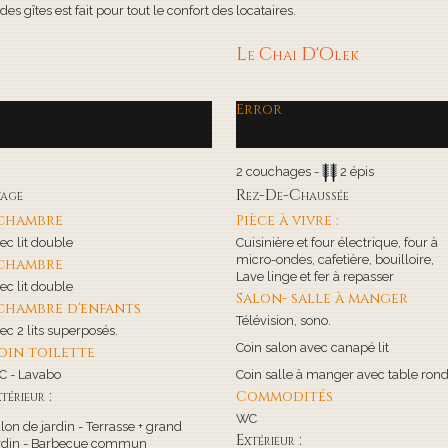
s gîtes est fait pour tout le confort des locataires.
Le Chai D'Olek
Error
2 couchages -
2 épis
tage
Rez-De-Chaussée
 chambre
Pièce à vivre :
ec lit double
Cuisinière et four électrique, four à
micro-ondes, cafetière, bouilloire,
 chambre
Lave linge et fer à repasser
ec lit double
Salon- salle à manger
 chambre d'enfants
Télévision, sono.
ec 2 lits superposés.
Coin salon avec canapé lit
oin toilette
 - Lavabo
Coin salle à manger avec table ron
térieur :
Commodités
WC
lon de jardin - Terrasse + grand
Extérieur :
rdin - Barbecue commun