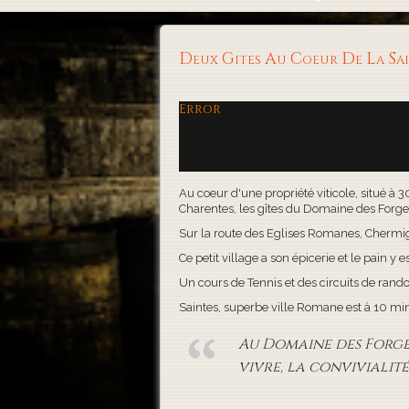
Deux Gites Au Coeur De La S
Error
Au coeur d'une propriété viticole, situé à 
Charentes, les gîtes du Domaine des Forges, 
Sur la route des Eglises Romanes, Chermigna
Ce petit village a son épicerie et le pain y es
Un cours de Tennis et des circuits de rand
Saintes, superbe ville Romane est à 10 minute
Au Domaine des Forges,
vivre, la convivialité 