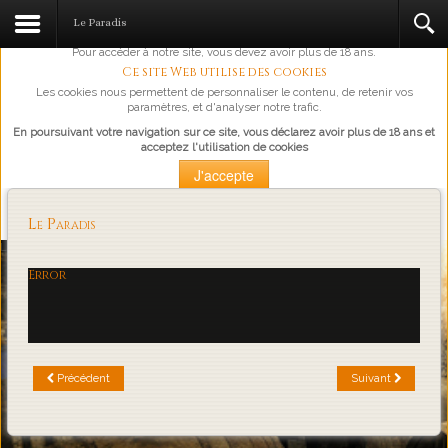
L'abus d'alcool est dangereux pour la santé, à consommer avec
Le Paradis
modération.
Pour accéder à notre site, vous devez avoir plus de 18 ans.
Ce site Web utilise des cookies
Les cookies nous permettent de personnaliser le contenu, de retenir vos
paramètres, et d'analyser notre trafic.
En poursuivant votre navigation sur ce site, vous déclarez avoir plus de 18 ans et
acceptez l'utilisation de cookies
J'accepte
Plus d'information
Le Paradis
Loading...
Error
Précédent
Suivant