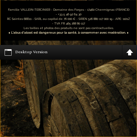
Famille VALLEIN-TERCINIER - Domaine des Forges - 17460 Chermignac (FRANCE)
- +33 5 46 92 64 30
RC Saintes 68B11 - SARL au capital de 76 000 € - SIREN 526 880 117 000 19 - APE: 1101Z
- TVA FR 465 268 80 117
Les tailles et photos des produits ne sont pas contractuelles.
♦ L'abus d'alcool est dangereux pour la santé, à consommer avec modération. ♦
Desktop Version