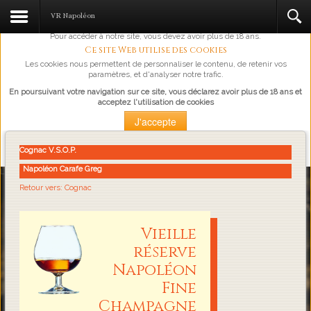
L'abus d'alcool est dangereux pour la santé, à consommer avec
VR Napoléon
modération.
Pour accéder à notre site, vous devez avoir plus de 18 ans.
Ce site Web utilise des cookies
Les cookies nous permettent de personnaliser le contenu, de retenir vos
paramètres, et d'analyser notre trafic.
En poursuivant votre navigation sur ce site, vous déclarez avoir plus de 18 ans et
acceptez l'utilisation de cookies
J'accepte
Plus d'information
Cognac V.S.O.P.
Napoléon Carafe Greg
Loading...
Retour vers: Cognac
Vieille
réserve
Napoléon
Fine
Champagne