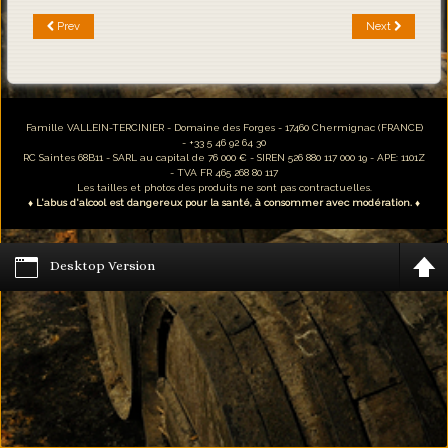
Prev
Next
Famille VALLEIN-TERCINIER - Domaine des Forges - 17460 Chermignac (FRANCE)
- +33 5 46 92 64 30
RC Saintes 68B11 - SARL au capital de 76 000 € - SIREN 526 880 117 000 19 - APE: 1101Z
- TVA FR 465 268 80 117
Les tailles et photos des produits ne sont pas contractuelles.
♦ L'abus d'alcool est dangereux pour la santé, à consommer avec modération. ♦
Desktop Version