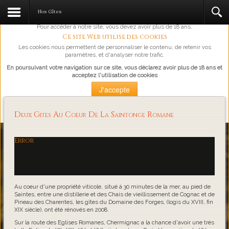
L'abus d'alcool est dangereux pour la santé, à consommer avec
Nos Gîtes
modération.
Pour accéder à notre site, vous devez avoir plus de 18 ans.
Ce site Web utilise des cookies
Les cookies nous permettent de personnaliser le contenu, de retenir vos
paramètres, et d'analyser notre trafic.
En poursuivant votre navigation sur ce site, vous déclarez avoir plus de 18 ans et
acceptez l'utilisation de cookies
J'accepte
Plus d'information
Deux Gites Au Coeur De La Saintonge Romane
Loading...
Error
Au coeur d'une propriété viticole, situé à 30 minutes de la mer, au pied de
Saintes, entre une distillerie et des Chais de vieillissement de Cognac et de
Pineau des Charentes, les gîtes du Domaine des Forges, (logis du XVIII, fin
XIX siècle), ont été rénovés en 2008.
Sur la route des Eglises Romanes, Chermignac a la chance d'avoir une très