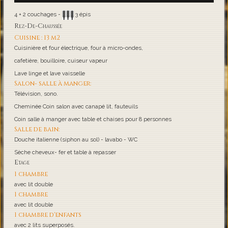
4 + 2 couchages -
3 épis
Rez-De-Chaussée
Cuisine : 13 m2
Cuisinière et four électrique, four à micro-ondes,
cafetière, bouilloire, cuiseur vapeur
Lave linge et lave vaisselle
Salon- salle à manger:
Télévision, sono.
Cheminée Coin salon avec canapé lit, fauteuils
Coin salle à manger avec table et chaises pour 8 personnes
Salle de bain:
Douche italienne (siphon au sol) - lavabo - WC
Sèche cheveux- fer et table à repasser
Etage
1 chambre
avec lit double
1 chambre
avec lit double
1 chambre d'enfants
avec 2 lits superposés.