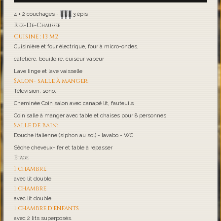
4 + 2 couchages -
3 épis
Rez-De-Chaussée
Cuisine : 13 m2
Cuisinière et four électrique, four à micro-ondes,
cafetière, bouilloire, cuiseur vapeur
Lave linge et lave vaisselle
Salon- salle à manger:
Télévision, sono.
Cheminée Coin salon avec canapé lit, fauteuils
Coin salle à manger avec table et chaises pour 8 personnes
Salle de bain:
Douche italienne (siphon au sol) - lavabo - WC
Sèche cheveux- fer et table à repasser
Etage
1 chambre
avec lit double
1 chambre
avec lit double
1 chambre d'enfants
avec 2 lits superposés.