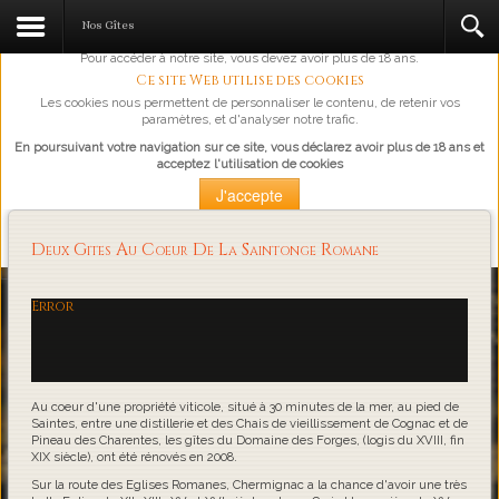
L'abus d'alcool est dangereux pour la santé, à consommer avec
Nos Gîtes
modération.
Pour accéder à notre site, vous devez avoir plus de 18 ans.
Ce site Web utilise des cookies
Les cookies nous permettent de personnaliser le contenu, de retenir vos
paramètres, et d'analyser notre trafic.
En poursuivant votre navigation sur ce site, vous déclarez avoir plus de 18 ans et
acceptez l'utilisation de cookies
J'accepte
Plus d'information
Deux Gites Au Coeur De La Saintonge Romane
Loading...
Error
Au coeur d'une propriété viticole, situé à 30 minutes de la mer, au pied de
Saintes, entre une distillerie et des Chais de vieillissement de Cognac et de
Pineau des Charentes, les gîtes du Domaine des Forges, (logis du XVIII, fin
XIX siècle), ont été rénovés en 2008.
Sur la route des Eglises Romanes, Chermignac a la chance d'avoir une très