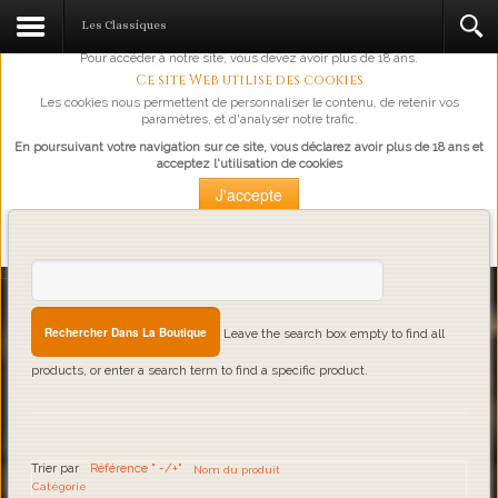
L'abus d'alcool est dangereux pour la santé, à consommer avec
Les Classiques
modération.
Pour accéder à notre site, vous devez avoir plus de 18 ans.
Ce site Web utilise des cookies
Les cookies nous permettent de personnaliser le contenu, de retenir vos
paramètres, et d'analyser notre trafic.
En poursuivant votre navigation sur ce site, vous déclarez avoir plus de 18 ans et
acceptez l'utilisation de cookies
J'accepte
Plus d'information
Loading...
Leave the search box empty to find all
products, or enter a search term to find a specific product.
Trier par
Référence " -/+"
Nom du produit
Catégorie