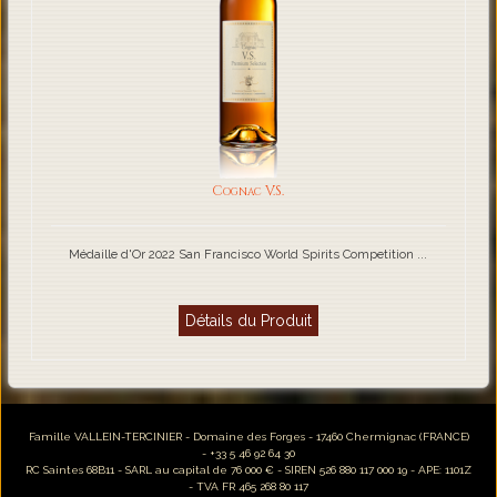
Cognac V.S.
Médaille d'Or 2022 San Francisco World Spirits Competition ...
Détails du Produit
Famille VALLEIN-TERCINIER - Domaine des Forges - 17460 Chermignac (FRANCE)
- +33 5 46 92 64 30
RC Saintes 68B11 - SARL au capital de 76 000 € - SIREN 526 880 117 000 19 - APE: 1101Z
- TVA FR 465 268 80 117