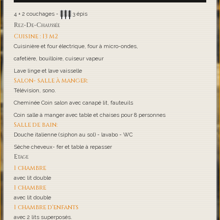
4 + 2 couchages -
3 épis
Rez-De-Chaussée
Cuisine : 13 m2
Cuisinière et four électrique, four à micro-ondes,
cafetière, bouilloire, cuiseur vapeur
Lave linge et lave vaisselle
Salon- salle à manger:
Télévision, sono.
Cheminée Coin salon avec canapé lit, fauteuils
Coin salle à manger avec table et chaises pour 8 personnes
Salle de bain:
Douche italienne (siphon au sol) - lavabo - WC
Sèche cheveux- fer et table à repasser
Etage
1 chambre
avec lit double
1 chambre
avec lit double
1 chambre d'enfants
avec 2 lits superposés.