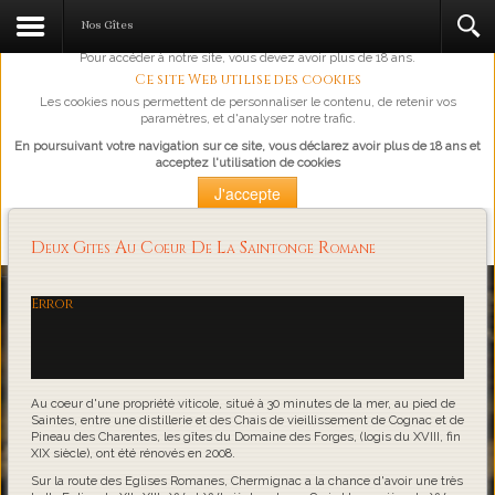
L'abus d'alcool est dangereux pour la santé, à consommer avec
Nos Gîtes
modération.
Pour accéder à notre site, vous devez avoir plus de 18 ans.
Ce site Web utilise des cookies
Les cookies nous permettent de personnaliser le contenu, de retenir vos
paramètres, et d'analyser notre trafic.
En poursuivant votre navigation sur ce site, vous déclarez avoir plus de 18 ans et
acceptez l'utilisation de cookies
J'accepte
Plus d'information
Deux Gites Au Coeur De La Saintonge Romane
Loading...
Error
Au coeur d'une propriété viticole, situé à 30 minutes de la mer, au pied de
Saintes, entre une distillerie et des Chais de vieillissement de Cognac et de
Pineau des Charentes, les gîtes du Domaine des Forges, (logis du XVIII, fin
XIX siècle), ont été rénovés en 2008.
Sur la route des Eglises Romanes, Chermignac a la chance d'avoir une très