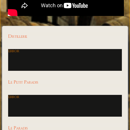
Distillerie
Error
Le Petit Paradis
Error
Le Paradis