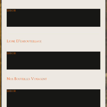
Error
Ligne D'embouteillage
Error
Nos Bouteilles Voyagent
Error