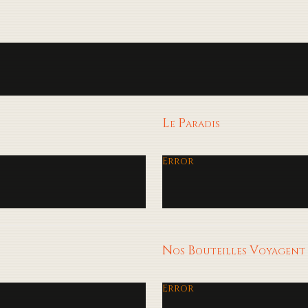
Le Paradis
Error
Nos Bouteilles Voyagent
Error