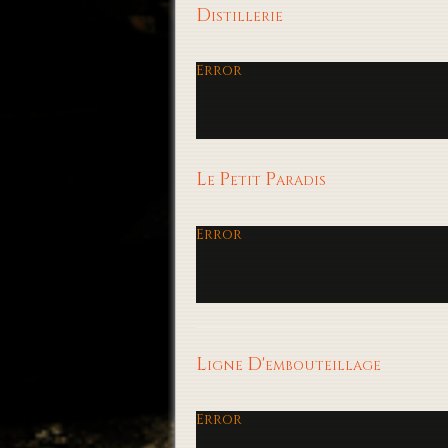
Distillerie
Error
Le Petit Paradis
Error
Ligne D'embouteillage
Error