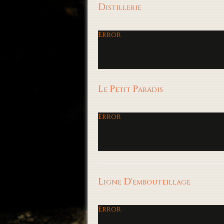
Distillerie
Error
Le Petit Paradis
Error
Ligne D'embouteillage
Error