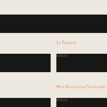
Le Paradis
Error
Nos Bouteilles Voyagent
Error